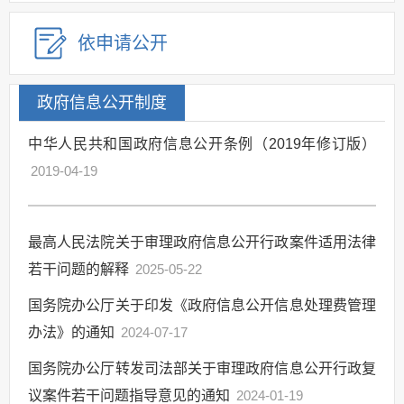
依申请公开
政府信息公开制度
中华人民共和国政府信息公开条例（2019年修订版）
2019-04-19
最高人民法院关于审理政府信息公开行政案件适用法律
若干问题的解释
2025-05-22
国务院办公厅关于印发《政府信息公开信息处理费管理
办法》的通知
2024-07-17
国务院办公厅转发司法部关于审理政府信息公开行政复
议案件若干问题指导意见的通知
2024-01-19