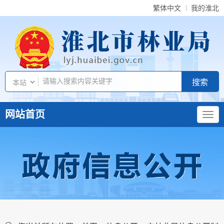
繁体中文
我的淮北
网站首页