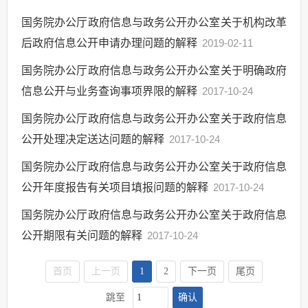
国务院办公厅政府信息与政务公开办公室关于机构改革
后政府信息公开申请办理问题的解释
2019-02-11
国务院办公厅政府信息与政务公开办公室关于明确政府
信息公开与业务查询事项界限的解释
2017-10-24
国务院办公厅政府信息与政务公开办公室关于政府信息
公开处理决定送达问题的解释
2017-10-24
国务院办公厅政府信息与政务公开办公室关于政府信息
公开年度报告有关项目填报问题的解释
2017-10-24
国务院办公厅政府信息与政务公开办公室关于政府信息
公开期限有关问题的解释
2017-10-24
首页
上一页
1
2
下一页
尾页
确认
跳至