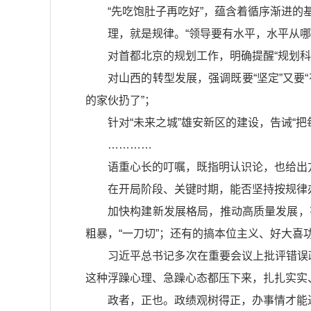
“先吃饱肚子再吃好”，蕴含着循序渐进的
理，就是规律。“领导要有水平，水平从
对首都北京的规划工作，明确提醒“规划
对山西的转型发展，强调既要“坚定”又要
的家伙扔了”；
针对“未来之城”雄安新区的建设，告诫“
…………
语重心长的叮嘱，既指明认识论，也给出
在开局阶段、关键时期，能否坚持按规律
加快构建新发展格局，推动高质量发展，
粗暴，“一刀切”；还有的搞本位主义、好大喜
习近平总书记多次在重要会议上批评错误
这种浮躁心理、急躁心态都压下来，扎扎实实
政者，正也。政绩观树得正，办事情才能