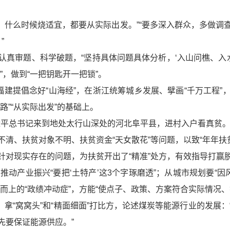
烧，什么时候烧适宜，都要从实际出发。”“要多深入群众，多做
”
认真审题、科学破题，“坚持具体问题具体分析，‘入山问樵、入
”，做到“一把钥匙开一把锁”。
福建提倡念好“山海经”，在浙江统筹城乡发展、擘画“千万工程
”“从实际出发”的基础上。
习近平总书记来到地处太行山深处的河北阜平县，进村入户看真贫
清、扶贫对象不明、扶贫资金“天女散花”等问题，以致“年年扶
针对现实存在的问题，为扶贫开出了“精准”处方，有效指导打赢
到推动产业振兴“要把‘土特产’这3个字琢磨透”；从城市规划要“
而上的“政绩冲动症”，方能“使点子、政策、方案符合实际情况
时，拿“窝窝头”和“精面细面”打比方，论述煤炭等能源行业的发展
先要保证能源供应。”