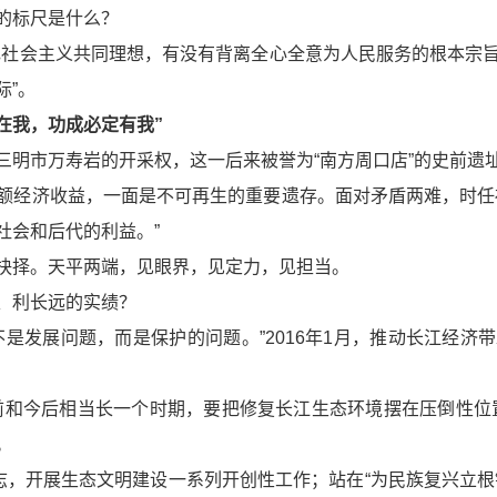
的标尺是什么？
色社会主义共同理想，有没有背离全心全意为人民服务的根本宗
际”。
在我，功成必定有我”
三明市万寿岩的开采权，这一后来被誉为“南方周口店”的史前遗
额经济收益，一面是不可再生的重要遗存。面对矛盾两难，时任
社会和后代的利益。”
抉择。天平两端，见眼界，见定力，见担当。
、利长远的实绩？
不是发展问题，而是保护的问题。”2016年1月，推动长江经
前和今后相当长一个时期，要把修复长江生态环境摆在压倒性位
。
之志，开展生态文明建设一系列开创性工作；站在“为民族复兴立