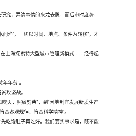
调查研究，弄清事情的来龙去脉，而后审时度势，
水问渔’，一切以时间、地点、条件为转移”，才
”，在上海探索特大型城市管理新模式……经得起
。
贫年年贫”。
脱贫攻坚战。
因风吹火，照纹劈柴”，到“因地制宜发展新质生产
、符合客观规律、符合科学精神”。
：“先吃饱肚子再吃好。我们要实事求是，既不能