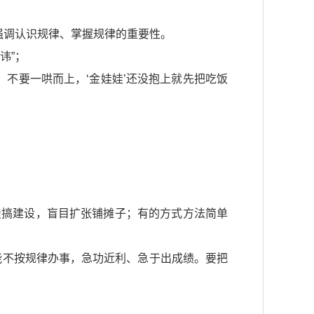
强调认识规律、掌握规律的重要性。
讳”；
，不要一哄而上，‘金娃娃’还没抱上就先把吃饭
债搞建设，盲目扩张铺摊子；有的方式方法简单
能不按规律办事，急功近利、急于出成绩。要把