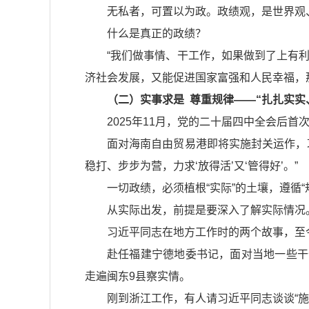
无私者，可置以为政。政绩观，是世界观
什么是真正的政绩？
“我们做事情、干工作，如果做到了上有
济社会发展，又能促进国家富强和人民幸福，
（二）实事求是 尊重规律——“扎扎实实
2025年11月，党的二十届四中全会后
面对海南自由贸易港即将实施封关运作，
稳打、步步为营，力求‘放得活’又‘管得好’。”
一切政绩，必须植根“实际”的土壤，遵循
从实际出发，前提是要深入了解实际情况
习近平同志在地方工作时的两个故事，至
赴任福建宁德地委书记，面对当地一些干
走遍闽东9县察实情。
刚到浙江工作，有人请习近平同志谈谈“施