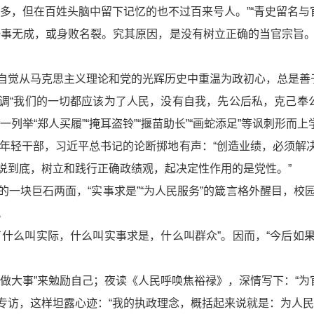
多，但在百姓头脑中留下记忆的也不过百来号人。”“青史留名与
事无成，或身败名裂。究其原因，是没有树立正确的当官宗旨。”
自觉从马克思主义理论和党的光辉历史中重温为政初心，总是善
调“我们的一切都应该为了人民，没有自我，先公后私，克己奉公
列举“郑人买履”“掩耳盗铃”“揠苗助长”“画蛇添足”等讽刺形
面对年轻干部，习近平总书记的论断掷地有声：“创造业绩，必须
说到底，树立和践行正确政绩观，起决定性作用的是党性。”
的一块巨石两面，“实事求是”“为人民服务”的箴言格外醒目，
。
了什么叫实际，什么叫实事求是，什么叫群众”。因而，“今后如
做大事”来勉励自己；夜读《人民呼唤焦裕禄》，深情写下：“为
专访，这样坦露心迹：“我的执政理念，概括起来说就是：为人民