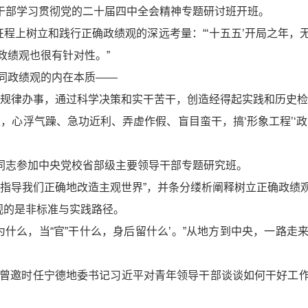
导干部学习贯彻党的二十届四中全会精神专题研讨班开班。
征程上树立和践行正确政绩观的深远考量：“‘十五五’开局之年
政绩观也很有针对性。”
同政绩观的内在本质——
按规律办事，通过科学决策和实干苦干，创造经得起实践和历史检
，心浮气躁、急功近利、弄虚作假、盲目蛮干，搞‘形象工程’‘
平同志参加中央党校省部级主要领导干部专题研究班。
观指导我们正确地改造主观世界”，并条分缕析阐释树立正确政绩
观的是非标准与实践路径。
为什么，当“官”干什么，身后留什么’。”从地方到中央，一路
会曾邀时任宁德地委书记习近平对青年领导干部谈谈如何干好工