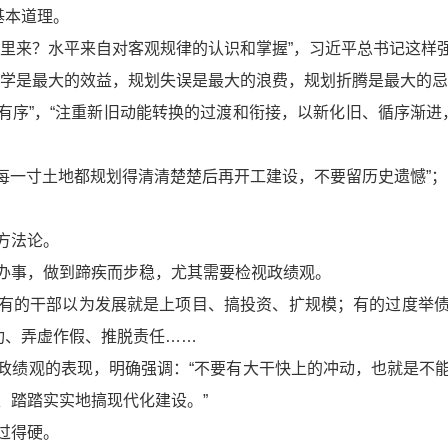
基本道理。
哪里来？水平来自对客观规律的认识和掌握”，习近平总书记这样
科学是最大的效益，规划失误是最大的浪费，规划折腾是最大的忌
“有序”，“注重新旧动能转换的过渡和衔接，以新化旧、循序渐进
把每一寸土地都规划得清清楚楚后再开工建设，不要留历史遗憾”；
方法论。
办事，做到蹄疾而步稳，尤其需要检视政绩观。
有的干部以为发展就是上项目、搞投资、扩规模；有的过度举
功、弄虚作假、推脱责任……
政绩观的表现，明确强调：“不要有大干快上的冲动，也就是不
、踏踏实实地搞现代化建设。”
过得硬。