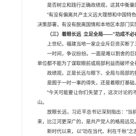
是否树立和践行正确政绩观，这其中衡量
“有没有偏离共产主义远大理想和中国特
决策部署，有没有脱离国情和本地区本部门实
（三）着眼长远 立足全局——“功成不必
上世纪，福建当地一家企业斥巨资买断了
一时间，争议纷纷。一面是难以割舍的巨
单位都不能为了谋取眼前或局部利益而破坏全
政绩观，正是长远与眼下、全局与局部的
是囿于一时一事的得失，还是着眼打基础
“今天可能要让你们失望了，这次讨论的
山。
放眼长远，习近平总书记深刻指出：“当
来，比江河更深广的，是共产党人的格局远见
新时代以来，以“功在当代、利在千秋”