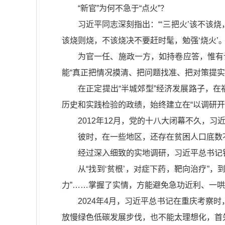
“新官”为何不急于“点火”？
习近平同志深刻指出：“‘三把火’该不该
该烧则烧，不该烧决不要赶时髦，勉强‘烧火’。
为官一任、施政一方，如持卷应答，惟有
能“真正把情况摸清、把问题找准、把对策提实
在正定提出“半城郊型”经济发展路子，在
历史和实践检验的政绩，始终建立在“以调研开路
2012年12月，党的十八大闭幕不久，
彼时，在一些地区，还存在贫困人口底数不
经过深入细致的实地调研，习近平总书记
从“找到‘贫根’，对症下药，靶向治疗”，
力”……掌握了实情，方能避免急功近利、一哄
2024年4月，习近平总书记在重庆考察
放慢绿色低碳发展步伐，也不能太理想化，首