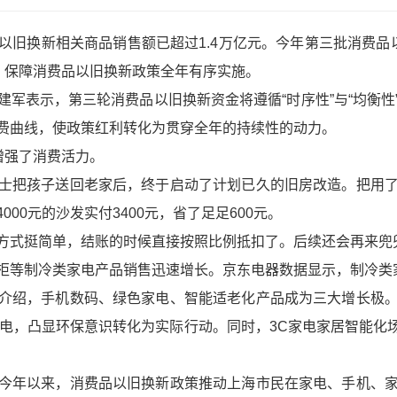
以旧换新相关商品销售额已超过1.4万亿元。今年第三批消费品
，保障消费品以旧换新政策全年有序实施。
建军表示，第三轮消费品以旧换新资金将遵循“时序性”与“均衡
费曲线，使政策红利转化为贯穿全年的持续性的动力。
增强了消费活力。
士把孩子送回老家后，终于启动了计划已久的旧房改造。把用
00元的沙发实付3400元，省了足足600元。
方式挺简单，结账的时候直接按照比例抵扣了。后续还会再来兜
柜等制冷类家电产品销售迅速增长。京东电器数据显示，制冷类家
介绍，手机数码、绿色家电、智能适老化产品成为三大增长极
能效家电，凸显环保意识转化为实际行动。同时，3C家电家居智能
今年以来，消费品以旧换新政策推动上海市民在家电、手机、