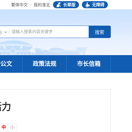
繁体中文
我的淮北
长辈版
无障碍
府公文
政策法规
市长信箱
活力
中
小