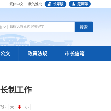
繁体中文
我的淮北
长辈版
无障碍
府公文
政策法规
市长信箱
长制工作
字号：
大
中
小