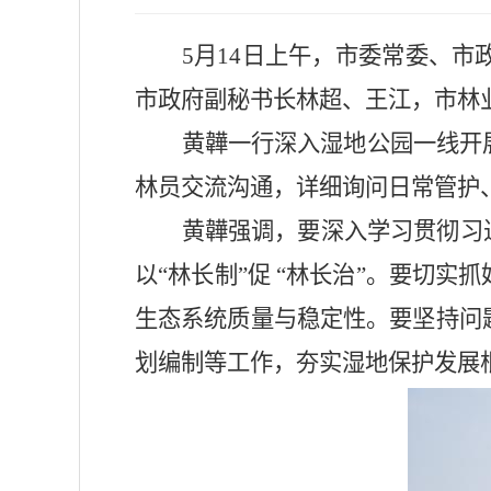
5
月
14
日
上
午，市委常委、市
市政府副秘书长
林超、王江
，市林
黄韡
一行深入湿地公园一线开
林员交流沟通，详细询问日常管护
黄韡强调，要深入学习贯彻习
以“林长制”促 “林长治”。要切
生态系统质量与稳定性。要坚持问
划编制等工作，夯实湿地保护发展